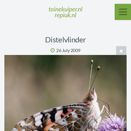
toinekuiper.nl
repiuk.nl
Distelvlinder
26 July 2009