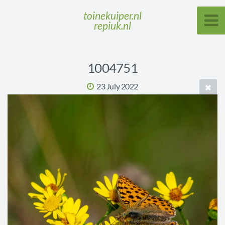
toinekuiper.nl
repiuk.nl
1004751
23 July 2022