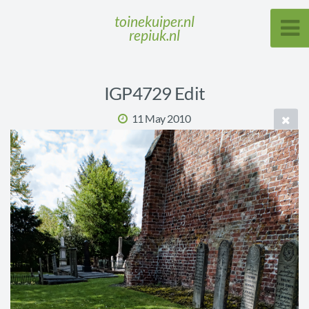
toinekuiper.nl
repiuk.nl
IGP4729 Edit
11 May 2010