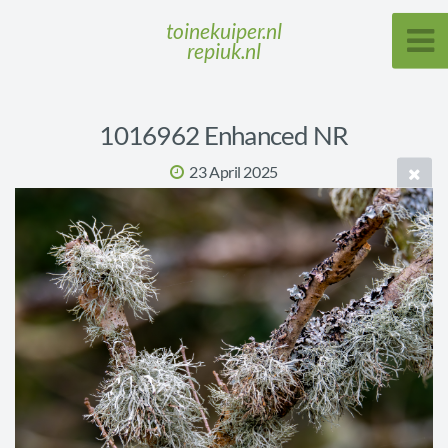
toinekuiper.nl
repiuk.nl
1016962 Enhanced NR
23 April 2025