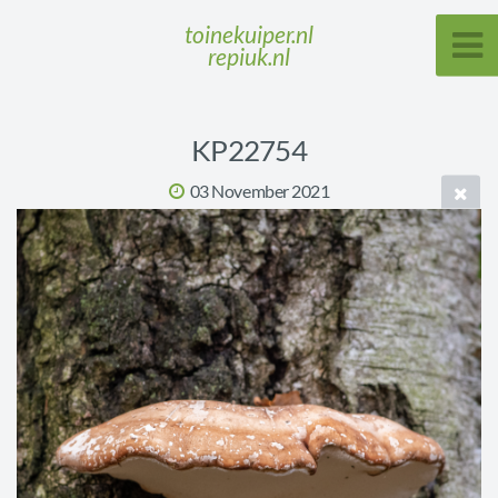
toinekuiper.nl
repiuk.nl
KP22754
03 November 2021