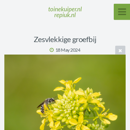
toinekuiper.nl
repiuk.nl
Zesvlekkige groefbij
18 May 2024