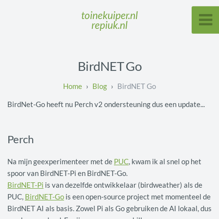
toinekuiper.nl
repiuk.nl
BirdNET Go
Blog
BirdNET Go
BirdNet-Go heeft nu Perch v2 ondersteuning dus een update...
Perch
Na mijn geexperimenteer met de
PUC
, kwam ik al snel op het
spoor van BirdNET-Pi en BirdNET-Go.
BirdNET-Pi
is van dezelfde ontwikkelaar (birdweather) als de
PUC,
BirdNET-Go
is een open-source project met momenteel de
BirdNET AI als basis. Zowel Pi als Go gebruiken de AI lokaal, dus