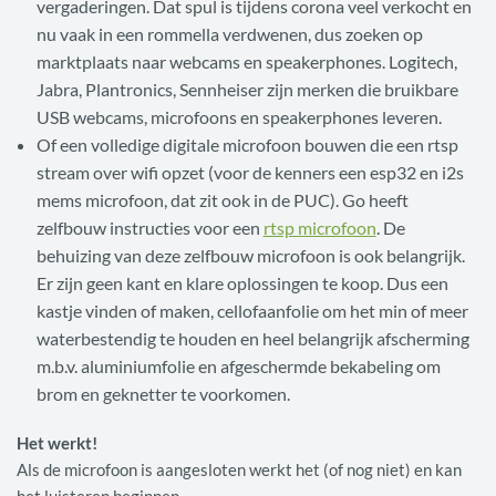
vergaderingen. Dat spul is tijdens corona veel verkocht en
nu vaak in een rommella verdwenen, dus zoeken op
marktplaats naar webcams en speakerphones. Logitech,
Jabra, Plantronics, Sennheiser zijn merken die bruikbare
USB webcams, microfoons en speakerphones leveren.
Of een volledige digitale microfoon bouwen die een rtsp
stream over wifi opzet (voor de kenners een esp32 en i2s
mems microfoon, dat zit ook in de PUC). Go heeft
zelfbouw instructies voor een
rtsp microfoon
. De
behuizing van deze zelfbouw microfoon is ook belangrijk.
Er zijn geen kant en klare oplossingen te koop. Dus een
kastje vinden of maken, cellofaanfolie om het min of meer
waterbestendig te houden en heel belangrijk afscherming
m.b.v. aluminiumfolie en afgeschermde bekabeling om
brom en geknetter te voorkomen.
Het werkt!
Als de microfoon is aangesloten werkt het (of nog niet) en kan