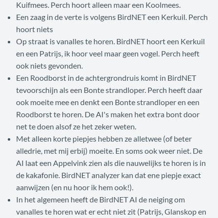
Kuifmees. Perch hoort alleen maar een Koolmees.
Een zaag in de verte is volgens BirdNET een Kerkuil. Perch
hoort niets
Op straat is vanalles te horen. BirdNET hoort een Kerkuil
en een Patrijs, ik hoor veel maar geen vogel. Perch heeft
ook niets gevonden.
Een Roodborst in de achtergrondruis komt in BirdNET
tevoorschijn als een Bonte strandloper. Perch heeft daar
ook moeite mee en denkt een Bonte strandloper en een
Roodborst te horen. De AI's maken het extra bont door
net te doen alsof ze het zeker weten.
Met alleen korte piepjes hebben ze alletwee (of beter
alledrie, met mij erbij) moeite. En soms ook weer niet. De
AI laat een Appelvink zien als die nauwelijks te horen is in
de kakafonie. BirdNET analyzer kan dat ene piepje exact
aanwijzen (en nu hoor ik hem ook!).
In het algemeen heeft de BirdNET AI de neiging om
vanalles te horen wat er echt niet zit (Patrijs, Glanskop en