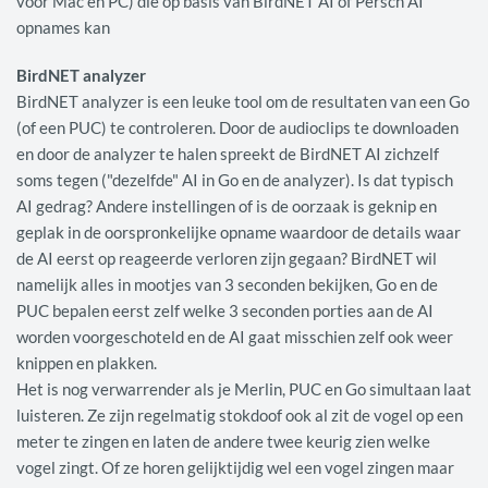
voor Mac en PC) die op basis van BirdNET AI of Persch AI
opnames kan
BirdNET analyzer
BirdNET analyzer is een leuke tool om de resultaten van een Go
(of een PUC) te controleren. Door de audioclips te downloaden
en door de analyzer te halen spreekt de BirdNET AI zichzelf
soms tegen ("dezelfde" AI in Go en de analyzer). Is dat typisch
AI gedrag? Andere instellingen of is de oorzaak is geknip en
geplak in de oorspronkelijke opname waardoor de details waar
de AI eerst op reageerde verloren zijn gegaan? BirdNET wil
namelijk alles in mootjes van 3 seconden bekijken, Go en de
PUC bepalen eerst zelf welke 3 seconden porties aan de AI
worden voorgeschoteld en de AI gaat misschien zelf ook weer
knippen en plakken.
Het is nog verwarrender als je Merlin, PUC en Go simultaan laat
luisteren. Ze zijn regelmatig stokdoof ook al zit de vogel op een
meter te zingen en laten de andere twee keurig zien welke
vogel zingt. Of ze horen gelijktijdig wel een vogel zingen maar