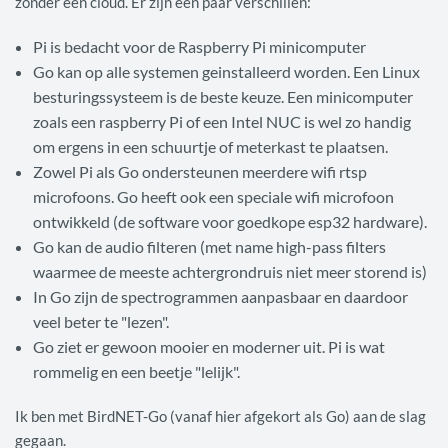
zonder een cloud. Er zijn een paar verschillen:
Pi is bedacht voor de Raspberry Pi minicomputer
Go kan op alle systemen geinstalleerd worden. Een Linux
besturingssysteem is de beste keuze. Een minicomputer
zoals een raspberry Pi of een Intel NUC is wel zo handig
om ergens in een schuurtje of meterkast te plaatsen.
Zowel Pi als Go ondersteunen meerdere wifi rtsp
microfoons. Go heeft ook een speciale wifi microfoon
ontwikkeld (de software voor goedkope esp32 hardware).
Go kan de audio filteren (met name high-pass filters
waarmee de meeste achtergrondruis niet meer storend is)
In Go zijn de spectrogrammen aanpasbaar en daardoor
veel beter te "lezen".
Go ziet er gewoon mooier en moderner uit. Pi is wat
rommelig en een beetje "lelijk".
Ik ben met BirdNET-Go (vanaf hier afgekort als Go) aan de slag
gegaan.