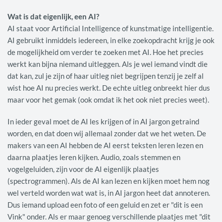
Wat is dat eigenlijk, een AI?
AI staat voor Artificial Intelligence of kunstmatige intelligentie.
AI gebruikt inmiddels iedereen, in elke zoekopdracht krijg je ook
de mogelijkheid om verder te zoeken met AI. Hoe het precies
werkt kan bijna niemand uitleggen. Als je wel iemand vindt die
dat kan, zul je zijn of haar uitleg niet begrijpen tenzij je zelf al
wist hoe AI nu precies werkt. De echte uitleg onbreekt hier dus
maar voor het gemak (ook omdat ik het ook niet precies weet).
In ieder geval moet de AI les krijgen of in AI jargon getraind
worden, en dat doen wij allemaal zonder dat we het weten. De
makers van een AI hebben de AI eerst teksten leren lezen en
daarna plaatjes leren kijken. Audio, zoals stemmen en
vogelgeluiden, zijn voor de AI eigenlijk plaatjes
(spectrogrammen). Als de AI kan lezen en kijken moet hem nog
wel verteld worden wat wat is, in AI jargon heet dat annoteren.
Dus iemand upload een foto of een geluid en zet er "dit is een
Vink" onder. Als er maar genoeg verschillende plaatjes met "dit