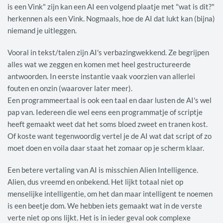
is een Vink" zijn kan een AI een volgend plaatje met "wat is dit?"
herkennen als een Vink. Nogmaals, hoe de AI dat lukt kan (bijna)
niemand je uitleggen.
Vooral in tekst/talen zijn AI's verbazingwekkend. Ze begrijpen
alles wat we zeggen en komen met heel gestructureerde
antwoorden. In eerste instantie vaak voorzien van allerlei
fouten en onzin (waarover later meer).
Een programmeertaal is ook een taal en daar lusten de AI's wel
pap van. Iedereen die wel eens een programmatje of scriptje
heeft gemaakt weet dat het soms bloed zweet en tranen kost.
Of koste want tegenwoordig vertel je de AI wat dat script of zo
moet doen en voila daar staat het zomaar op je scherm klaar.
Een betere vertaling van AI is misschien Alien Intelligence.
Alien, dus vreemd en onbekend. Het lijkt totaal niet op
menselijke intelligentie, om het dan maar intelligent te noemen
is een beetje dom. We hebben iets gemaakt wat in de verste
verte niet op ons lijkt. Het is in ieder geval ook complexe