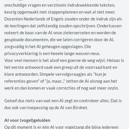
onschuldige vragen en verzinsels indrukwekkende teksten,
keurig opgemaakt met stappenplannen en wat al niet meer.
Docenten Nederlands of Engels zouden onder de indruk zijn als
de leerlingen dat zelfstandig zouden opschrijven. Ondertussen
noteert de baas van de AI onze zieleroerselen en worden de
geuploade documenten, die we laten corrigeren door de AI,
zorgvuldig in het AI geheugen opgeslagen. Die
privacyverklaring is een heeele lange wassen neus.
Voor veel mensen is het alsof een goeroe de weg wijst. Helaas is
het eerste antwoord vaak een greep uit de voorraad kant en
klare antwoorden. Simpele vervolgvraagjes als "kun je
referenties geven" of "ja, maar..." zetten de AI alsnog aan het
werk en dan komen er vaak correcties of nog wat meer onzin.
Geloof dus niets van wat een AI zegt en controleer alles. Dat is
dus ook van toepassing op de AI van Birdnet.
AI voor (vogel)geluiden
Op dit moment is er één AI voor vogelzang die bijna iedereen