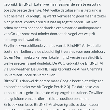
gebruikt, BirdNET. Laten we maar zeggen de eerste en tot nu
toe zo'n beetje de enige. Met welke database hij is getraind is
niet helemaal duidelijk. Hij werkt verrassend goed maar is zeker
niet perfect, controleren dus wat hij zegt te horen. Dat kan
prima met een paar nederlandse oren maar de audioopnames
van Go zijn soms wat minder doordat de vogel ver weg zit,
achtergrondlawaai etc.
Er zijn ook verschillende versies van de BirdNET AI. Met alle
toeters en bellen via de cloud of light versies voor een telefoon.
Go en Merlin gebruiken een lokale (light) versie van BirdNET,
welke precies is niet duidelijk. De PUC gebruikt de BirdNET AI
via Birdweather. De BirdNET app gebruikt de AI via Chemnitz
universiteit. Zoek de verschillen...
BirdNET is dan wel de eerste maar Google heeft niet stilgezen
en heeft een nieuwe AI(Google Perch 2.0). De database van
xeno-canto is gebruikt om de AI op vogels te trainen. Ze willen
alle geluiden van alle dieren (bio-acoustics) opnemen.
Er is ook een losse BirdNET-Analyzer (gratis te downloaden